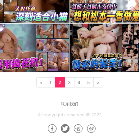
<
1
2
3
4
5
>
联系我们
All copyrights reserved © 2022