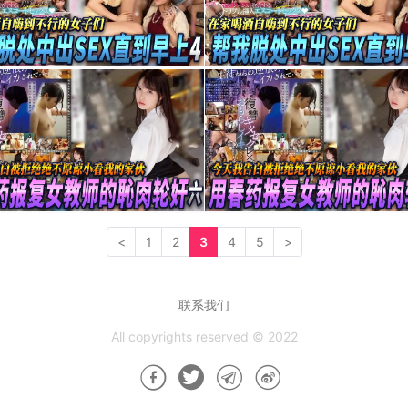
<
1
2
3
4
5
>
联系我们
All copyrights reserved © 2022