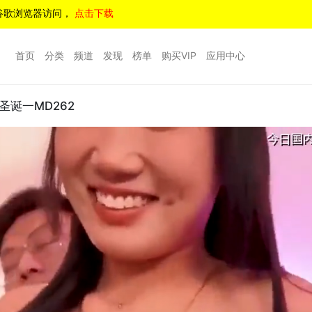
谷歌浏览器访问，
点击下载
首页
分类
频道
发现
榜单
购买VIP
应用中心
诞一MD262