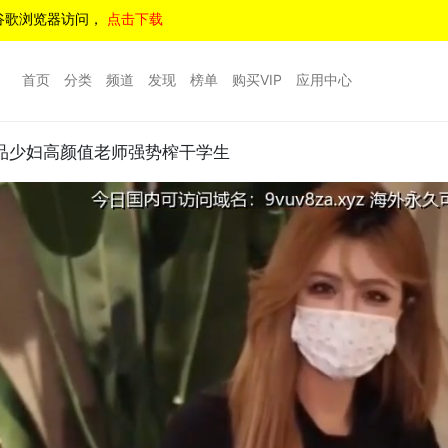
谷歌浏览器访问，
点击下载
首页
分类
频道
发现
榜单
购买VIP
应用中心
品少妇高颜值老师强势榨干学生