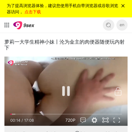
为了提高浏览器体验，建议您使用手机自带浏览器或谷歌浏览
器访问，
点击下载
en
萝莉一大学生精神小妹丨沦为金主的肉便器随便玩内射
下
720P
00:15
/
17:08